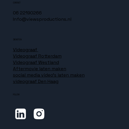
CONTACT
06 22190266
Info@viewsproductions.nl
DIENSTEN
Videograaf
Videograaf Rotterdam
Videograaf Westland
Aftermovie laten maken
social media video's laten maken
videograaf Den Haag
FOLLOW