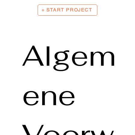
+ START PROJECT
Algem
ene
Voorw