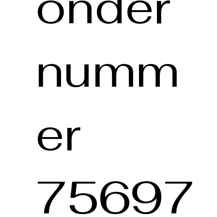
onder
numm
er
75697