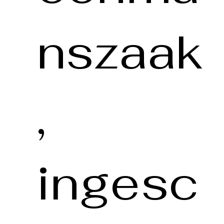
nszaak
,
ingesc