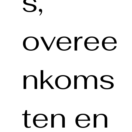
s,
overee
nkoms
ten en